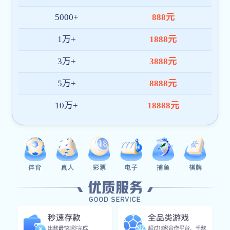
1、出场次数的重要性
出场次数在NBA中具有举足轻重的地位，它不仅反映
了球员的健康状态，还体现了他们在球队中的重要
性。一个能够持续参加比赛并保持高水平发挥的球
员，无疑是球队成功的重要保障。因此，许多球队都
会特别关注主力球员的上场时间与身体状况，以确保
他们能在关键时刻为球队贡献力量。
此外，出场次数也是评估一名球员职业生涯成就的重
要指标。在NBA历史上，许多伟大的球员因其卓越的
出场记录而被铭记于世。比如说，卡尔·马龙和贾巴尔
等传奇人物，他们都以惊人的出场次数赢得了无数荣
誉，并且为后来的年轻一代树立了榜样。
因此，在讨论勒布朗·詹姆斯、斯蒂芬·库里和凯文·杜