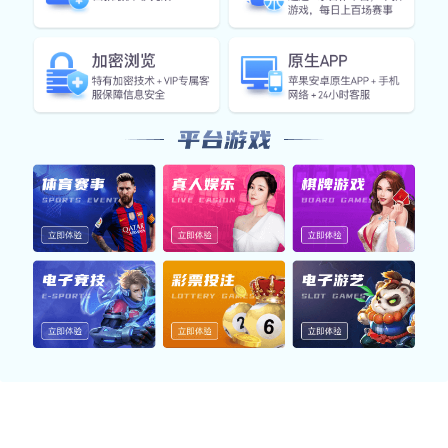
兰特这些当今顶尖球员时，我们不能忽视他们在赛季
中所取得的出场次数。这一数据不仅关乎个人荣誉，
更与团队战绩密切相关。
2、明星球员现状分析
勒布朗·詹姆斯作为NBA历史上最具影响力的运动员之
一，他目前已经拥有超过1400次常规赛出场记录。他
凭借超强的体能和科学训练方法，实现了长时间保持
竞技状态。他不仅是一名得分手，更是一位天生领导
者，为队友创造机会，使得他在球队中的角色不可或
缺。
而斯蒂芬·库里则以其独特风格著称，自2015年以来，
他几乎每个赛季都能稳定输出高分，并且参与到大量
比赛中。库里的投篮能力使他成为对手防守的一大隐