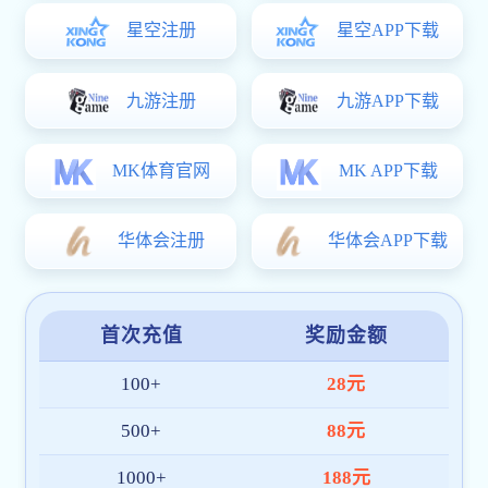
2026-05-26 22:57
71 次阅读
首页
/
体育报道
本文将探讨美媒对NBA明星球员出场次数的统计，重
点关注勒布朗·詹姆斯、斯蒂芬·库里和凯文·杜兰特三
位球员在这一领域的表现，以及他们在历史上的地
位。随着NBA赛季的进行，球员的出场次数不仅影响
着他们的职业生涯，也成为了衡量其成就的重要指
标。我们将从四个方面分析这一话题：首先是出场次
数的重要性，其次是各大明星球员的现状，再者是影
响出场次数的因素，最后则是对未来可能出现的数据
趋势进行预测，以期揭示谁会成为历史之最。