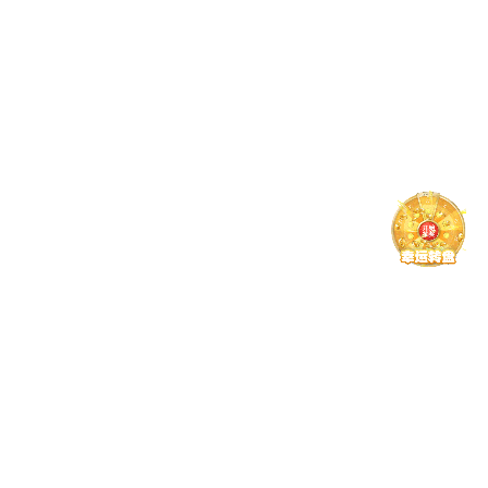
患，同时也让他的出场次数稳步增长。在他的职业生
涯中，库里逐渐建立起自己作为“现代篮球之父”的地
位，这也让他获得更多上场机会。
相比之下，凯文·杜兰特虽然同样是一名超级巨星，但
由于伤病困扰，他近年来未能像前两者一样保持稳定
的大量出场。他曾因跟腱受伤缺席多个赛季，但即便
如此，他仍然可以通过自己的努力逐步恢复并继续书
写自己的传奇。然而，这种不确定性使得他的总出场
次数相较于其他两位明星有所下降。
3、影响出场次数的因素
有多个因素会直接影响到NBA明星球员的出场次数。
其中，伤病无疑是最大的敌人。一旦遭遇严重伤病，
不仅会造成长期缺阵，还可能影响到运动生涯的发