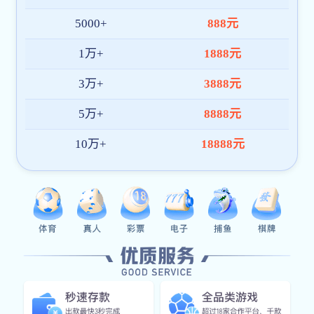
1、比赛过程回顾
本场比赛一开始，双方就展开了激烈角逐。迈阿密队
在主场积极进攻，而纳什维尔队则凭借出色的组织进
攻与快速反击力图寻找机会。上半场，迈阿密在控球
率上占据优势，但却未能有效转化为得分机会。
随着时间推移，纳什维尔逐渐找到了节奏，他们通过
精准传球不断撕扯迈阿密的防线，多次制造威胁。在
第30分钟左右，纳什维尔的一次快速反击几乎让他们
打破僵局，但被迈阿密门将及时扑出。
尽管双方都获得了一些良机，但由于缺乏把握机会的
能力，上半场结束时比分仍然是0-0。这一结果使得下
半场的较量更加值得期待，也让观众充满悬念。
2、球队表现分析