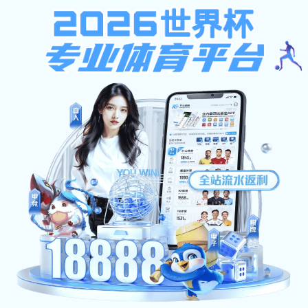
注册入口
全天更新 ·
YABO.COM
赛
事实时同步
无论您身在何处，
YABO.COMAPP
为您带来高速、
高清、稳定的观赛体验。
下载客户端
网页端访问