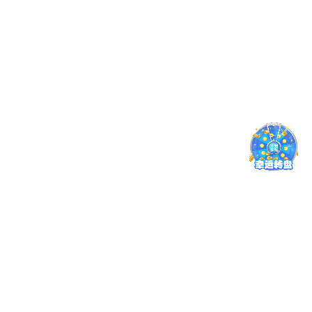
上，罗基似乎总是站在俱乐部一方。这种种迹象，让
很多球迷和业内人士感到不安，他们开始认真审视这
位足协主席是否真的能够做到公正无私。面对这样的
指控，虽然罗基最初选择沉默，但最终还是决定采取
行动，以示清白。
这种局面无疑给整个意大利足球带来了负面影响。不
仅令国米及其支持者感到失望，也让其他球队及其球
迷对于足协的公信力产生怀疑。因此，此次事件不仅
关乎个人荣誉，更牵动着整个联赛以及各支球队未来
的发展方向。
3、舆论反响与社会关注
随着事件的发展，各大媒体纷纷对此进行了报道和评
论，不同观点交织在一起。一方面，一些支持者认为