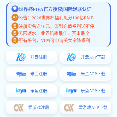
罗基主动暂停职务回应偏袒国米指
控引发广泛关注